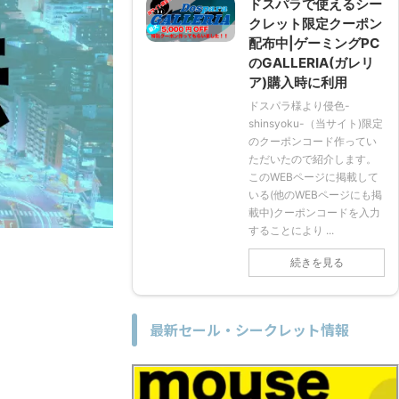
ドスパラで使えるシー
クレット限定クーポン
配布中|ゲーミングPC
のGALLERIA(ガレリ
ア)購入時に利用
ドスパラ様より侵色-
shinsyoku-（当サイト)限定
のクーポンコード作ってい
ただいたので紹介します。
このWEBページに掲載して
いる(他のWEBページにも掲
載中)クーポンコードを入力
することにより ...
続きを見る
最新セール・シークレット情報