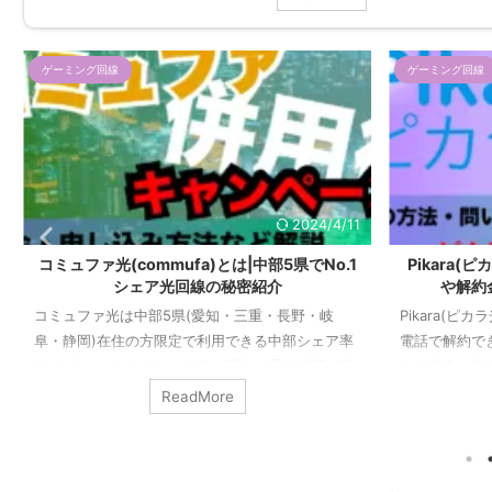
ゲーミング回線
ピカラ光
ゲーミング回線
2023/5/23
Pikara(ピカラ光)解約方法とは|問い合わせ先
Pikara(
や解約金や、ルーター返却方法解説
媛・高知
Pikara(ピカラ光)のネット回線や各種オプションは
ピカラ光は通
電話で解約できます。 基本的には四国地方で利用
高いプロバイ
する場合に最もオススメのプロバイダ・ネット回
信速度が速い
線であるため、利用し続けることがオススメです
認んできます
ReadMore
が、さまざまな事情により解約しないとならない
認します。 
場合があります。 スムーズに解約するために必要
の各地域での
な情報をまとめて解説します。 解約する際の注意
高知県の室戸