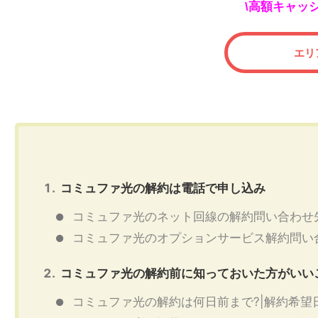
事項・解約金などについて詳しく解説しているた
な地域の平均
高額キャッ
\
め、これからピカラ光を契約する方にとっても、
住でプロバイ
参考になる情報です。 また、ピカラ光について紹
方にとって、
介している記事が多数あるので、あわせてご確認
代理店NEXT
エリ
ください ...
はこ ...
コミュファ光の解約は電話で申し込み
コミュファ光のネット回線の解約問い合わせ
コミュファ光のオプションサービス解約問い
コミュファ光の解約前に知っておいた方がいい
コミュファ光の解約は何日前まで?|解約希望