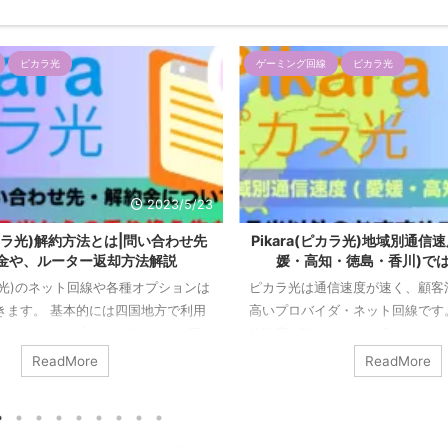
ピカラ光
ゲーミング回線
ピカラ光
2023/5/22
ピカラ光)地域別通信速度|四国地j方(愛
2025年最新Pikara(ピカラ
・徳島・香川)では速いと評判
確認|キャンペーン内容や申
信速度が速く、顧客満足度がとても
Pikara(ピカラ光)は四国地方限
ダ・ネット回線です。 四国全体で通
国電力が提供する最もおすすめな
ことは、多くのメディアやSNSで確
ット回線です。 利用者が四国限
が、詳しい地域別ではどうなのか確
国シェアのプロバイダなどよりも
ReadMore
ReadMore
この記事を読むことにより、四国地方
にくく安定して利用できます。 
通信速度を確認できます。 例えば、
もおすすめで安定感と通信速度が
市など、多くの方の参考になりそう
プロバイダです。 この記事を読