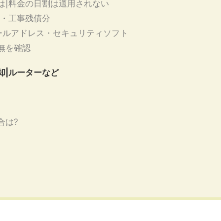
は|料金の日割は適用されない
費・工事残債分
ールアドレス・セキュリティソフト
無を確認
却|ルーターなど
合は?