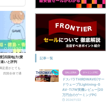
ゲーミング回線
2025/1/1
2023/5/17
光)の料金・エリア
BBIQ光(ビビック光)解約金を実質無料にする
記事一覧
し込み方法解説
方法|解約の方法まとめ
定で利用できる、四
BBIQ光(ビビック光)を解約する場合、電話で申し
GALLERIA
ゲーミングPC
プロバイダ・ネ
込みをします。 ネット回線の利用状況によって、
定であるため、全
ビビック光を解約しないとならない状況がどうし
ドスパラTHIRDWAVE(サー
ドウェーブ)Lightning-G
、通信が混雑し
ても発生します。 そのような時に、解約費用がど
ReadMore
AV-Ti7W実機レビュー|20
四国在住の方に最
れほど発生するのか、いつ解約すればいいのかな
万円台のゲーミングPC
魅力的な人気の
どを知っておくことにより、あらかじめさまざま
2024/11/22
むことにより、ピ
な準備が可能です。 この記事ではビビック光を解