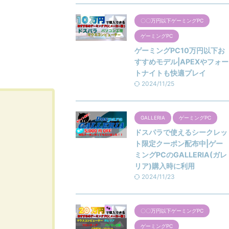
ペーン内容など
約するために必要な情報をまとめて紹介していま
方でネット回線を
す。 これからビビック光を契約する方も、解約に
〇〇万円以下ゲーミングPC
の内容です。
ついて知っておくことにより、計画的にネット回
ン実施中/ ピカ
線の運用ができます。 解約の方法や費用について
ゲーミングPC
知りたい方 ...
ゲーミングPC10万円以下お
すすめモデル|APEXやフォー
トナイトも快適プレイ
2024/11/25
GALLERIA
ゲーミングPC
ドスパラで使えるシークレッ
ト限定クーポン配布中|ゲー
ミングPCのGALLERIA(ガレ
リア)購入時に利用
2024/11/23
〇〇万円以下ゲーミングPC
ゲーミングPC