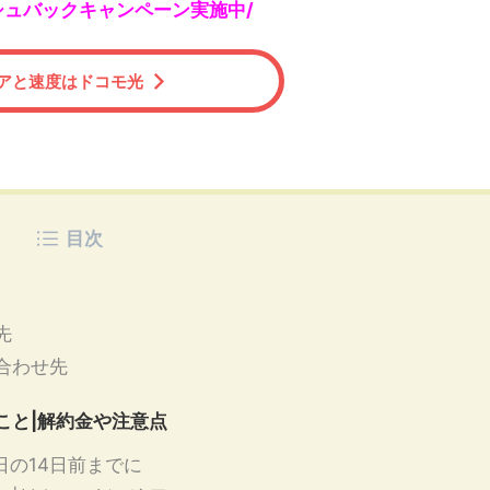
通信速度を紹介しています。 四国在
カラ光の料金や初期費用、キャン
シュバックキャンペーン実施中/
ダ・ネット回線の契約を悩んでいる
を知ることができます。 四国地
必見の情報です。 \ピカラ光の契約は
契約したいと思う方にとって必見
が最もお得/ ピカラ光のWEB申し込み
\10G通信プランお試しキャンペー
アと速度はドコモ光
ラ ...
目次
先
合わせ先
こと|解約金や注意点
日の14日前までに